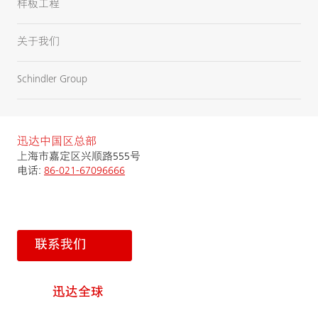
样板工程
关于我们
Schindler Group
迅达中国区总部
上海市嘉定区兴顺路555号
电话:
86-021-67096666
联系我们
迅达全球